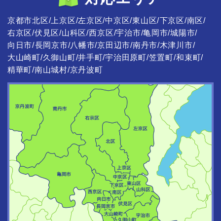
京都市北区
上京区
左京区
中京区
東山区
下京区
南区
右京区
伏見区
山科区
西京区
宇治市
亀岡市
城陽市
向日市
長岡京市
八幡市
京田辺市
南丹市
木津川市
大山崎町
久御山町
井手町
宇治田原町
笠置町
和束町
精華町
南山城村
京丹波町