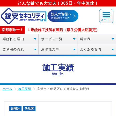
どんな鍵でも大丈夫！365日・年中無休！
法人の皆様へ
特別価格でご案内！
京都市唯一！
１級錠施工技師在籍店（厚生労働大臣認定）
選ばれる理由
サービス一覧
料金表
ご利用の流れ
お客様の声
よくある質問
施工実績
Works
ホーム
施工実績
京都市・伏見区にて南京錠の鍵開け
鍵開け
伏見区