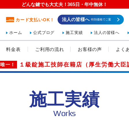
どんな鍵でも大丈夫！365日・年中無休！
法人の皆様へ
カード支払いOK！
特別価格でご案
内！
ホーム
公式ブログ
施工実績
法人の皆様へ
料金表
ご利用の流れ
お客様の声
よく
１級錠施工技師在籍店（厚生労働大臣
市唯一！
施工実績
Works