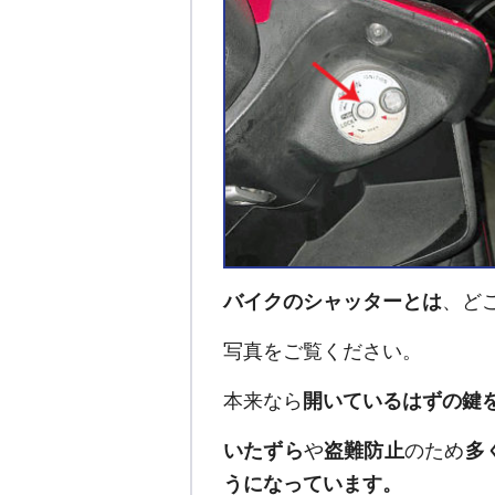
バイクのシャッターとは
、ど
写真をご覧ください。
本来なら
開いているはずの鍵
いたずら
や
盗難防止
のため
多
うになっています。