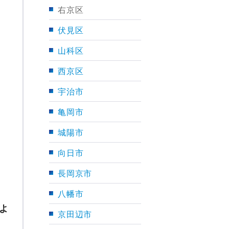
右京区
伏見区
山科区
西京区
宇治市
亀岡市
城陽市
向日市
長岡京市
八幡市
よ
京田辺市