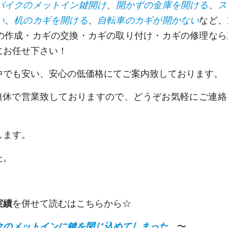
バイクのメットイン鍵開け
、
開かずの金庫を開ける
、
ス
い
、
机のカギを開ける
、
自転車のカギが開かない
など、
の作成・カギの交換・カギの取り付け・カギの修理なら
にお任せ下さい！
中でも安い、安心の低価格にてご案内致しております。
中無休で営業致しておりますので、どうぞお気軽にご連絡
します。
た。
実績
を併せて読むはこちらから☆
クのメットインに鍵を閉じ込めてしまった…
〜