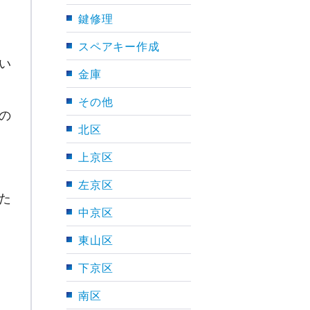
鍵修理
スペアキー作成
い
金庫
その他
の
北区
上京区
左京区
た
中京区
東山区
下京区
南区