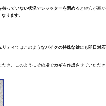
を持っていない状況
で
シャッターを閉める
と鍵穴が塞が
くなります。
ュリティ
ではこのような
バイクの特殊な鍵
にも
即日対応
ただき、このように
その場
で
カギを作成
させていただき