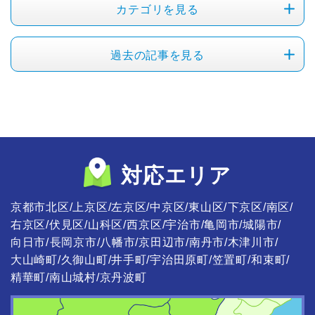
カテゴリを見る
過去の記事を見る
対応エリア
京都市北区
上京区
左京区
中京区
東山区
下京区
南区
右京区
伏見区
山科区
西京区
宇治市
亀岡市
城陽市
向日市
長岡京市
八幡市
京田辺市
南丹市
木津川市
大山崎町
久御山町
井手町
宇治田原町
笠置町
和束町
精華町
南山城村
京丹波町