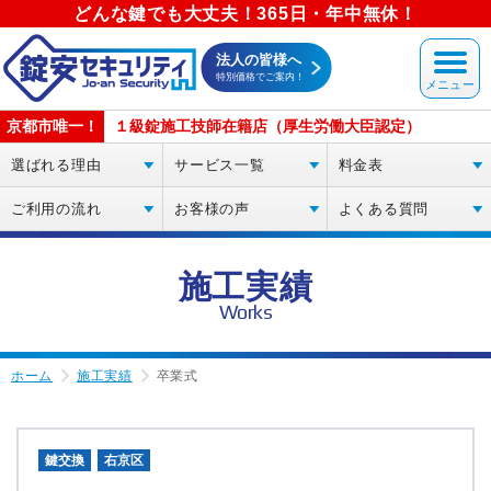
どんな鍵でも大丈夫！365日・年中無休！
法人の皆様へ
特別価格でご案内！
京都市唯一！
１級錠施工技師在籍店（厚生労働大臣認定）
選ばれる理由
サービス一覧
料金表
ご利用の流れ
お客様の声
よくある質問
施工実績
Works
ホーム
施工実績
卒業式
鍵交換
右京区