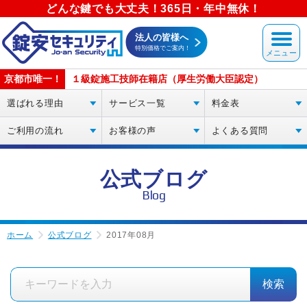
どんな鍵でも大丈夫！365日・年中無休！
法人の皆様へ
特別価格でご案内！
京都市唯一！
１級錠施工技師在籍店（厚生労働大臣認定）
選ばれる理由
サービス一覧
料金表
ご利用の流れ
お客様の声
よくある質問
公式ブログ
Blog
ホーム
公式ブログ
2017年08月
検索