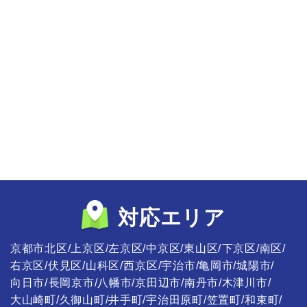
対応エリア
京都市北区
上京区
左京区
中京区
東山区
下京区
南区
右京区
伏見区
山科区
西京区
宇治市
亀岡市
城陽市
向日市
長岡京市
八幡市
京田辺市
南丹市
木津川市
大山崎町
久御山町
井手町
宇治田原町
笠置町
和束町