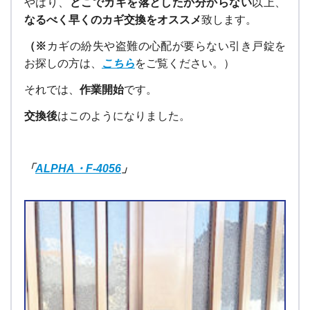
やはり、
どこでカギを落としたか分からない
以上、
なるべく早くのカギ交換をオススメ
致します。
（※
カギの紛失や盗難の心配が要らない引き戸錠を
お探しの方は、
こちら
をご覧ください。）
それでは、
作業開始
です。
交換後
はこのようになりました。
「
ALPHA・F-4056
」