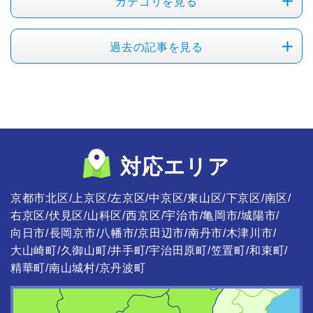
カテゴリを見る
過去の記事を見る
対応エリア
京都市北区
上京区
左京区
中京区
東山区
下京区
南区
右京区
伏見区
山科区
西京区
宇治市
亀岡市
城陽市
向日市
長岡京市
八幡市
京田辺市
南丹市
木津川市
大山崎町
久御山町
井手町
宇治田原町
笠置町
和束町
精華町
南山城村
京丹波町