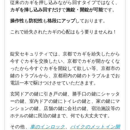
従来のカギを押し込みながら回すタイプではなく、
カギを挿し込み回すだけ
で
施錠・開錠が可能
です。
操作性
も
防犯性
も
格段にアップ
しております。
これで紛失されたカギの心配はもう要りませんね！
錠安セキュリティでは、京都でカギを紛失したから
今すぐカギを交換したい、京都でカギが開かなくな
ったから今すぐカギを開錠して欲しい等、京都市の
鍵のトラブルから、京都府内の鍵のトラブルまでお
電話一本で駆けつけさせていただきます。
玄関ドアの鍵に引き戸の鍵、勝手口の鍵にシャッタ
ーの鍵、室内ドアの鍵にトイレの鍵と、家の鍵にマ
ンションの鍵、店舗の鍵に会社の鍵、宿泊施設等の
ホテルの鍵に民泊の鍵まで、何でも大丈夫です。
その他、
車のインロック
、
バイクのメットイン開