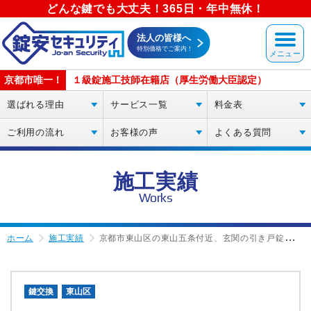
どんな鍵でも大丈夫！365日・年中無休！
法人の皆様へ
特別価格でご案内！
京都市唯一！
１級錠施工技師在籍店（厚生労働大臣認定）
選ばれる理由
サービス一覧
料金表
ご利用の流れ
お客様の声
よくある質問
施工実績
Works
ホーム
施工実績
京都市東山区の東山五条付近、玄関の引き戸錠・カギ交換
鍵交換
東山区