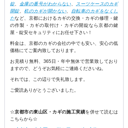
錠
、
金庫の番号がわからない
、
スーツケースのカギ
開錠
、
机のカギが開かない
、
自転車のカギをなくし
た
など、京都におけるカギの交換・カギの修理・鍵
の作製・カギの取付け・カギの開錠なら京都の鍵
屋・錠安セキュリティにお任せ下さい！
料金は、京都のカギの会社の中でも安い、安心の低
価格にてご案内致しております。
お見積り無料、365日・年中無休で営業致しており
ますので、どうぞお気軽にご連絡くださいね。
それでは、この辺りで失礼致します。
ご愛読ありがとうございました。
☆
京都市の東山区・カギの施工実績
を併せて読むは
こちらから☆