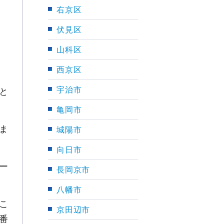
右京区
伏見区
山科区
西京区
宇治市
と
亀岡市
ま
城陽市
向日市
ー
長岡京市
八幡市
こ
京田辺市
番