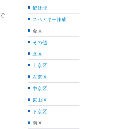
鍵修理
で
スペアキー作成
金庫
その他
北区
上京区
左京区
中京区
東山区
下京区
南区