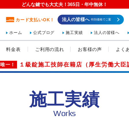
どんな鍵でも大丈夫！365日・年中無休！
法人の皆様へ
カード支払いOK！
特別価格でご案
内！
ホーム
公式ブログ
施工実績
法人の皆様へ
料金表
ご利用の流れ
お客様の声
よく
１級錠施工技師在籍店（厚生労働大臣
市唯一！
施工実績
Works