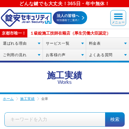
どんな鍵でも大丈夫！365日・年中無休！
法人の皆様へ
特別価格でご案内！
京都市唯一！
１級錠施工技師在籍店（厚生労働大臣認定）
選ばれる理由
サービス一覧
料金表
ご利用の流れ
お客様の声
よくある質問
施工実績
Works
ホーム
施工実績
金庫
検索