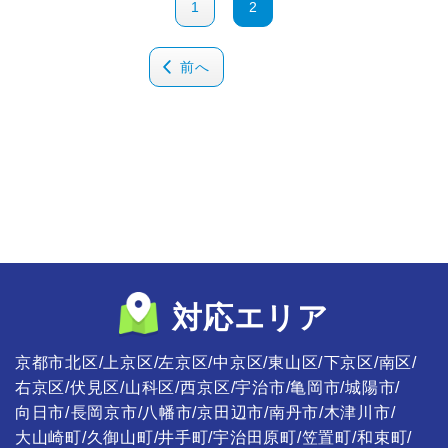
1
2
前へ
対応エリア
京都市北区
上京区
左京区
中京区
東山区
下京区
南区
右京区
伏見区
山科区
西京区
宇治市
亀岡市
城陽市
向日市
長岡京市
八幡市
京田辺市
南丹市
木津川市
大山崎町
久御山町
井手町
宇治田原町
笠置町
和束町